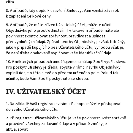
cifra.
8. V případě, kdy dojde k uzavření Smlouvy, Vám vzniká závazek
k zaplacení Celkové ceny.
9. V případě, že máte zřízen Uživatelský účet, můžete učinit
Objednávku jeho prostřednictvím. I v takovém případě máte ale
povinnost zkontrolovat správnost, pravdivost a úplnost
předvyplněných údajů. Způsob tvorby Objednávky je však totožný,
jako v případě kupujícího bez Uživatelského účtu, výhodou však je,
že není třeba opakovaně vyplňovat Vaše identifikační údaje.
10. V některých případech umožňujeme na nákup Zboží využít slevu.
Pro poskytnutí slevy je třeba, abyste v rámci návrhu Objednávky
vyplnili údaje o této slevě do předem určeného pole. Pokud tak
učiníte, bude Vám Zboží poskytnuto se slevou.
IV. UŽIVATELSKÝ ÚČET
1. Na základě Vaší registrace v rámci E-shopu můžete přistupovat
do svého Uživatelského účtu.
2. Při registraci Uživatelského účtu je Vaše povinnost uvést správně
a pravdivě všechny zadávané údaje a v případě změny je
aktualizovat.