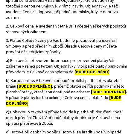
uplatní Cena uvedená v návrhu Objednávky, která bude vždy
totožná s cenou ve Smlouvě. V rámci návrhu Objednávky je též
uvedena Cena za dopravu, případně podmínky, kdy je doprava
zdarma.
2. Celková cena je uvedena včetně DPH včetně veškerých poplatků
stanovených zákonem.
3. Platbu Celkové ceny po Vás budeme požadovat po uzavření
Smlouvy a před předáním Zboží. Úhradu Celkové ceny můžete
provést
následujícími
způsoby:
a) Bankovním převodem. Informace pro provedení platby Vám
zašleme v rámci potvrzení Objednávky. V případě platby bankovním
převodem je Celková cena splatná do
[BUDE DOPLNĚNO]
b) Kartou online. V takovém případě probíhá platba přes platební
bránu
[BUDE DOPLNĚNO]
, přičemž platba se řídí podmínkami této
platební brány, které jsou dostupné na adrese:
[BUDE DOPLNĚNO]
.
V případě platby kartou online je Celková cena splatná do
[BUDE
DOPLNĚNO]
c) Dobírkou.
V takovém případě dojde k platbě při doručení Zboží
oproti předání Zboží. V případě platby dobírkou je Celková cena
splatná při převzetí Zboží.
d) Hotově při osobním odběru. Hotově lze hradit Zboží v případě