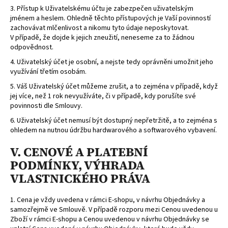
3. Přístup k Uživatelskému účtu je zabezpečen uživatelským
jménem a heslem. Ohledně těchto přístupových je Vaší povinností
zachovávat mlčenlivost a nikomu tyto údaje neposkytovat.
V případě, že dojde k jejich zneužití, neneseme za to žádnou
odpovědnost.
4. Uživatelský účet je osobní, a nejste tedy oprávněni umožnit jeho
využívání třetím osobám.
5. Váš Uživatelský účet můžeme zrušit, a to zejména v případě, když
jej více, než 1 rok nevyužíváte, či v případě, kdy porušíte své
povinnosti dle Smlouvy.
6. Uživatelský účet nemusí být dostupný nepřetržitě, a to zejména s
ohledem na nutnou údržbu hardwarového a softwarového vybavení.
V. CENOVÉ A PLATEBNÍ
PODMÍNKY, VÝHRADA
VLASTNICKÉHO PRÁVA
1. Cena je vždy uvedena v rámci E-shopu, v návrhu Objednávky a
samozřejmě ve Smlouvě. V případě rozporu mezi Cenou uvedenou u
Zboží v rámci E-shopu a Cenou uvedenou v návrhu Objednávky se