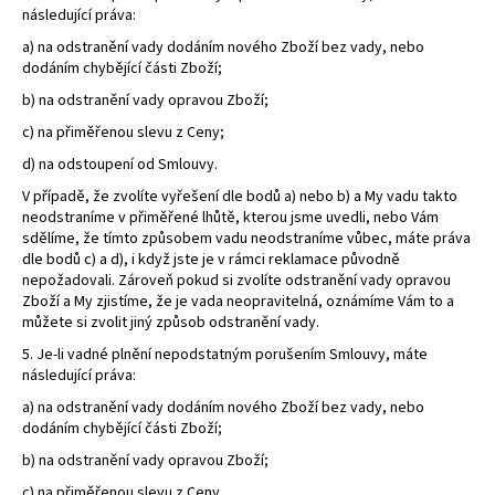
následující práva:
a) na odstranění vady dodáním nového Zboží bez vady, nebo
dodáním chybějící části Zboží;
b) na odstranění vady opravou Zboží;
c) na přiměřenou slevu z Ceny;
d) na odstoupení od Smlouvy.
V případě, že zvolíte vyřešení dle bodů a) nebo b) a My vadu takto
neodstraníme v přiměřené lhůtě, kterou jsme uvedli, nebo Vám
sdělíme, že tímto způsobem vadu neodstraníme vůbec, máte práva
dle bodů c) a d), i když jste je v rámci reklamace původně
nepožadovali. Zároveň pokud si zvolíte odstranění vady opravou
Zboží a My zjistíme, že je vada neopravitelná, oznámíme Vám to a
můžete si zvolit jiný způsob odstranění vady.
5. Je-li vadné plnění nepodstatným porušením Smlouvy, máte
následující práva:
a) na odstranění vady dodáním nového Zboží bez vady, nebo
dodáním chybějící části Zboží;
b) na odstranění vady opravou Zboží;
c) na přiměřenou slevu z Ceny.