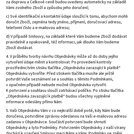
za dopravu a Celkové ceně budou uvedeny automaticky na základě
Vámi zvolného Zboží a způsobu jeho doručení;
c) Své identifikační a kontaktní údaje sloužící k tomu, abychom mohli
doručit Zboží, zejména tedy jméno, příjmení, doručovací adresu,
telefonní číslo a e-mailovou adresu;
d) V případě Smlouvy, na základě které Vám budeme Zboží dodávat
pravidelně a opakovaně, též informaci, jak dlouho Vám budeme
Zboží dodávat.
4. V průběhu tvorby návrhu Objednávky může až do doby jejího
vytvoření údaje měnit a kontrolovat. Po provedení kontroly
prostřednictvím stisku tlačítka „Objednávka zavazující k platbě“
Objednávku vytvoříte. Před stiskem tlačítka musíte ale ještě
potvrdit Vaše seznámení se a souhlas s těmito Podmínkami,
v opačném případě nebude možné Objednávku vytvořit.
K potvrzení a souhlasu slouží zatrhávací políčko. Po stisku tlačítka
„Objednávka zavazující k platbě“ budou všechny vyplněné
informace odeslány přímo Nám.
5. Vaši Objednávku Vám v co nejkratší době poté, kdy Nám bude
doručena, potvrdíme zprávou odeslanou na Vaši e-mailovou adresu
zadanou v Objednávce. Součástí potvrzení bude shrnutí
Objednávky a tyto Podmínky. Potvrzením Objednávky z naší strany
dochází k uzavření Smlouvy mezi Námi a Vámi. Podmínky ve znění