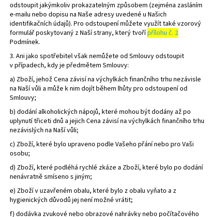
odstoupit jakýmkoliv prokazatelným způsobem (zejména zasláním
e-mailu nebo dopisu na Naše adresy uvedené u Našich
identifikačních údajů). Pro odstoupení můžete využít také vzorový
formulář poskytovaný z Naší strany, který tvoří
přílohu č. 2
Podmínek.
3. Ani jako spotřebitel však nemůžete od Smlouvy odstoupit
v případech, kdy je předmětem Smlouvy:
a) Zboží, jehož Cena závisí na výchylkách finančního trhu nezávisle
na Naší vůli a může k nim dojít během lhůty pro odstoupení od
Smlouvy;
b) dodání alkoholických nápojů, které mohou být dodány až po
uplynutí třiceti dnů a jejich Cena závisí na výchylkách finančního trhu
nezávislých na Naší vůli;
c) Zboží, které bylo upraveno podle Vašeho přání nebo pro Vaši
osobu;
d) Zboží, které podléhá rychlé zkáze a Zboží, které bylo po dodání
nenávratně smíseno s jiným;
e) Zboží v uzavřeném obalu, které bylo z obalu vyňato a z
hygienických důvodů jej není možné vrátit;
f) dodávka zvukové nebo obrazové nahrávky nebo počítačového