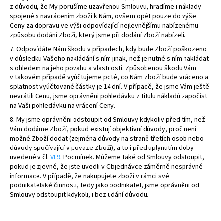
z důvodu, že My porušíme uzavřenou Smlouvu, hradíme i náklady
spojené s navrácením zboží k Nám, ovšem opět pouze do výše
Ceny za dopravu ve výši
odpovídající nejlevnějšímu nabízenému
způsobu dodání Zboží, který jsme při dodání Zboží nabízeli.
7. Odpovídáte Nám škodu v případech, kdy bude Zboží poškozeno
v důsledku Vašeho nakládání s ním jinak, než je nutné s ním nakládat
s ohledem na jeho povahu a vlastnosti. Způsobenou škodu Vám
v takovém případě vyúčtujeme poté, co Nám Zboží bude vráceno a
splatnost vyúčtované částky je 14 dní. V případě, že jsme Vám ještě
nevrátili Cenu, jsme oprávněni pohledávku z titulu nákladů započíst
na Vaši pohledávku na vrácení Ceny.
8. My jsme oprávněni odstoupit od Smlouvy kdykoliv před tím, než
Vám dodáme Zboží, pokud existují objektivní důvody, proč není
možné Zboží dodat (zejména důvody na straně třetích osob nebo
důvody spočívající v povaze Zboží), a to i před uplynutím doby
uvedené v čl.
VI.9.
Podmínek. Můžeme také od Smlouvy odstoupit,
pokud je zjevné, že jste uvedli v Objednávce záměrně nesprávné
informace. V případě, že nakupujete zboží v rámci své
podnikatelské činnosti, tedy jako podnikatel, jsme oprávněni od
Smlouvy odstoupit kdykoli, i bez udání důvodu.