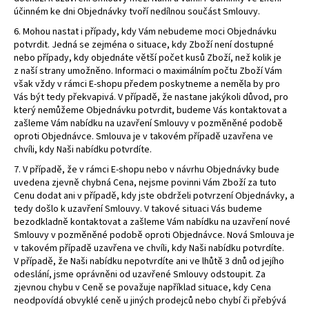
účinném ke dni Objednávky tvoří nedílnou součást Smlouvy.
6. Mohou nastat i případy, kdy Vám nebudeme moci Objednávku
potvrdit. Jedná se zejména o situace, kdy Zboží není dostupné
nebo případy, kdy objednáte větší počet kusů Zboží, než kolik je
z naší strany umožněno. Informaci o maximálním počtu Zboží Vám
však vždy v rámci E-shopu předem poskytneme a neměla by pro
Vás být tedy překvapivá. V případě, že nastane jakýkoli důvod, pro
který nemůžeme Objednávku potvrdit, budeme Vás kontaktovat a
zašleme Vám nabídku na uzavření Smlouvy v pozměněné podobě
oproti Objednávce. Smlouva je v takovém případě uzavřena ve
chvíli, kdy Naši nabídku potvrdíte.
7. V případě, že v rámci E-shopu nebo v návrhu Objednávky bude
uvedena zjevně chybná Cena, nejsme povinni Vám Zboží za tuto
Cenu dodat ani v případě, kdy jste obdrželi potvrzení Objednávky, a
tedy došlo k uzavření Smlouvy. V takové situaci Vás budeme
bezodkladně kontaktovat a zašleme Vám nabídku na uzavření nové
Smlouvy v pozměněné podobě oproti Objednávce. Nová Smlouva je
v takovém případě uzavřena ve chvíli, kdy Naši nabídku potvrdíte.
V případě, že Naši nabídku nepotvrdíte ani ve lhůtě 3 dnů od jejího
odeslání, jsme oprávněni od uzavřené Smlouvy odstoupit. Za
zjevnou chybu v Ceně se považuje například situace, kdy Cena
neodpovídá obvyklé ceně u jiných prodejců nebo chybí či přebývá