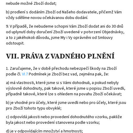
nebude možné Zboží dodat;
b) prodlení s dodáním Zboží od Našeho dodavatele, přičemž Vám
vždy sdělíme novou očekávanou dobu dodání.
9.
V případě, že nebudeme schopni Vám Zboží dodat ani do 30 dnů
od uplynutí doby doručení Zboží uvedené v potvrzení Objednávky,
a to z jakéhokoli důvodu, jsme My i Vy oprávněni od Smlouvy
odstoupit.
VII. PRÁVA Z VADNÉHO PLNĚNÍ
1.
Zaručujeme, že v době přechodu nebezpečí škody na Zboží
podle čl.
VI.
7
Podmínek je Zboží bez vad, zejména pak, že:
a) má vlastnosti, které jsme si s Vámi dohodnuli, a pokud nebyly
výslovně dohodnuty, pak takové, které jsme u popisu Zboží uvedli,
případně takové, které lze s ohledem na povahu Zboží očekávat;
b) je vhodné pro účely, které jsme uvedli nebo pro účely, které jsou
pro Zboží tohoto typu obvyklé;
c) odpovídá jakosti nebo provedení dohodnutého vzorku, pakliže
byla jakost nebo provedení stanovena podle vzorku;
d) je v odpovídajícím množství a hmotnosti;