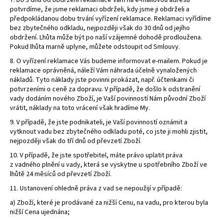
7. Do 3 dnů od obdržení reklamace Vám na e-mailovou adresu
potvrdíme, že jsme reklamaci obdrželi, kdy jsme ji obdrželi a
předpokládanou dobu trvání vyřízení reklamace. Reklamaci vyřídíme
bez zbytečného odkladu, nejpozději však do 30 dnů od jejího
obdržení. Lhůta může být po naší vzájemné dohodě prodloužena.
Pokud lhůta marně uplyne, můžete odstoupit od Smlouvy.
8. O vyřízení reklamace Vás budeme informovat e-mailem. Pokud je
reklamace oprávněná, náleží Vám náhrada účelně vynaložených
nákladů. Tyto náklady jste povinni prokázat, např. účtenkami či
potvrzeními o ceně za dopravu. V případě, že došlo k odstranění
vady dodáním nového Zboží, je Vaší povinností Nám původní Zboží
vrátit, náklady na toto vrácení však hradíme My.
9. V případě, že jste podnikateli, je Vaší povinností oznámit a
vytknout vadu bez zbytečného odkladu poté, co jste ji mohli zjistit,
nejpozději však do tří dnů od převzetí Zboží.
10. V případě, že jste spotřebitel, máte právo uplatit práva
z vadného plnění u vady, která se vyskytne u spotřebního Zboží ve
lhůtě 24 měsíců od převzetí Zboží.
11. Ustanovení ohledně práva z vad se nepoužijí v případě:
a) Zboží, které je prodávané za nižší Cenu, na vadu, pro kterou byla
nižší Cena ujednána;