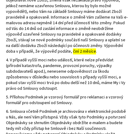
objednávat nové Zboží, změna však nezakládá právo výpovědi,
jelikož nemáme uzavřenou Smlouvu, kterou by bylo možné
vypovědět), nebo Vám na základě Smlouvy máme dodávat Zboží
pravidelně a opakovaně. Informace o změně Vám zašleme na Vaši e-
mailovou adresu nejméně 14 dní před účinností této změny. Pokud
od Vás do 14 dnů od zaslání informace o změně neobdržíme
výpověď uzavřené Smlouvy na pravidelné a opakované dodávky
Zboží, stávají se nové podmínky součástí naší Smlouvy a uplatní se
na další dodávku Zboží následující po účinnosti změny. Výpovědní
doba v případě, že výpověď podáte,
činí 2 měsíce
.
4. V případě vyšší moci nebo událostí, které nelze předvídat
(přírodní katastrofa, pandemie, provozní poruchy, výpadky
subdodavatelů apod.), neneseme odpovědnost za škodu
způsobenou v důsledku nebo souvislosti s případy vyšší moci, a
pokud stav vyšší moci trvá po dobu delší než 10 dnů, máme My i Vy
právo od Smlouvy odstoupit.
5. Přílohou Podmínek je vzorový formulář pro reklamaci a vzorový
formulář pro odstoupení od Smlouvy.
6. Smlouva včetně Podmínek je archivována v elektronické podobě
u Nás, ale není Vám přístupná. Vždy však tyto Podmínky a potvrzení
Objednávky se shrnutím Objednávky obdržíte e-mailem a budete
tedy mít vždy přístup ke Smlouvě i bez Naší součinnosti.