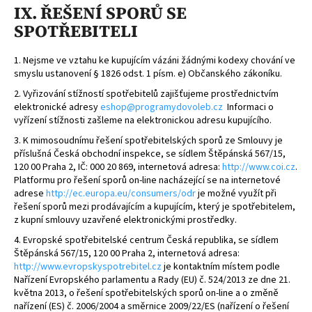
IX. ŘEŠENÍ SPORŮ SE
SPOTŘEBITELI
1. Nejsme ve vztahu ke kupujícím vázáni žádnými kodexy chování ve
smyslu ustanovení § 1826 odst. 1 písm. e) Občanského zákoníku.
2. Vyřizování stížností spotřebitelů zajišťujeme prostřednictvím
elektronické adresy
eshop@programydovoleb.cz
Informaci o
vyřízení stížnosti zašleme na elektronickou adresu kupujícího.
3. K mimosoudnímu řešení spotřebitelských sporů ze Smlouvy je
příslušná Česká obchodní inspekce, se sídlem Štěpánská 567/15,
120 00 Praha 2, IČ: 000 20 869, internetová adresa:
http://www.coi.cz
.
Platformu pro řešení sporů on-line nacházející se na internetové
adrese
http://ec.europa.eu/consumers/odr
je možné využít při
řešení sporů mezi prodávajícím a kupujícím, který je spotřebitelem,
z kupní smlouvy uzavřené elektronickými prostředky.
4. Evropské spotřebitelské centrum Česká republika, se sídlem
Štěpánská 567/15, 120 00 Praha 2, internetová adresa:
http://www.evropskyspotrebitel.cz
je kontaktním místem podle
Nařízení Evropského parlamentu a Rady (EU) č. 524/2013 ze dne 21.
května 2013, o řešení spotřebitelských sporů on-line a o změně
nařízení (ES) č. 2006/2004 a směrnice 2009/22/ES (nařízení o řešení