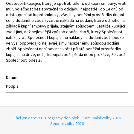
Odstoupí-li kupující, který je spotřebitelem, od kupní smlouvy, vrátí
mu Společnost bez zbytečného odkladu, nejpozději do 14 dnů od
odstoupení od kupní smlouvy, všechny peněžní prostředky (kupní
cenu dodaného zboží) včetně nákladů na dodání, které od něho na
základě kupní smlouvy přijala, stejným způsobem. Jestliže kupující
zvolil jiný, než nejlevnější způsob dodání zboží, který Společnost
nabízí, vrátí Společnost kupujícímu náklady na dodání zboží pouze
ve výši odpovídající nejlevnějšímu nabízenému způsobu dodání
zboží. Společnost není povinna vrátit přijaté peněžní prostředky
kupujícímu dříve, než ji kupující zboží předá nebo prokáže, že zboží
Společnosti odeslal.
Datum:
Podpis:
Z
á
Chci jen darovat
Programy do voleb
Komunální volby 2026
p
Senátní volby 2026
a