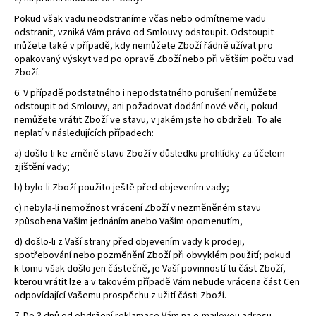
Pokud však vadu neodstraníme včas nebo odmítneme vadu
odstranit, vzniká Vám právo od Smlouvy odstoupit. Odstoupit
můžete také v případě, kdy nemůžete Zboží řádně užívat pro
opakovaný výskyt vad po opravě Zboží nebo při větším počtu vad
Zboží.
6. V případě podstatného i nepodstatného porušení nemůžete
odstoupit od Smlouvy, ani požadovat dodání nové věci, pokud
nemůžete vrátit Zboží ve stavu, v jakém jste ho obdrželi. To ale
neplatí v následujících případech:
a) došlo-li ke změně stavu Zboží v důsledku prohlídky za účelem
zjištění vady;
b) bylo-li Zboží použito ještě před objevením vady;
c) nebyla-li nemožnost vrácení Zboží v nezměněném stavu
způsobena Vaším jednáním anebo Vaším opomenutím,
d) došlo-li z Vaší strany před objevením vady k prodeji,
spotřebování nebo pozměnění Zboží při obvyklém použití; pokud
k tomu však došlo jen částečně, je Vaší povinností tu část Zboží,
kterou vrátit lze a v takovém případě Vám nebude vrácena část Cen
odpovídající Vašemu prospěchu z užití části Zboží.