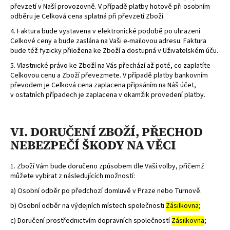
převzetí v Naší provozovně. V případě platby hotově při osobním
odběru je Celková cena splatná při převzetí Zboží.
4. Faktura bude vystavena v elektronické podobě po uhrazení
Celkové ceny a bude zaslána na Vaši e-mailovou adresu. Faktura
bude též fyzicky přiložena ke Zboží a dostupná v Uživatelském úču.
5. Vlastnické právo ke Zboží na Vás přechází až poté, co zaplatíte
Celkovou cenu a Zboží převezmete. V případě platby bankovním
převodem je Celková cena zaplacena připsáním na Náš účet,
v ostatních případech je zaplacena v okamžik provedení platby.
VI. DORUČENÍ ZBOŽÍ, PŘECHOD
NEBEZPEČÍ ŠKODY NA VĚCI
1. Zboží Vám bude doručeno způsobem dle Vaší volby, přičemž
můžete vybírat z následujících možností:
a) Osobní odběr po předchozí domluvě v Praze nebo Turnově.
b) Osobní odběr na výdejních místech společnosti
Zásilkovna
;
c) Doručení prostřednictvím dopravních společností
Zásilkovna
;