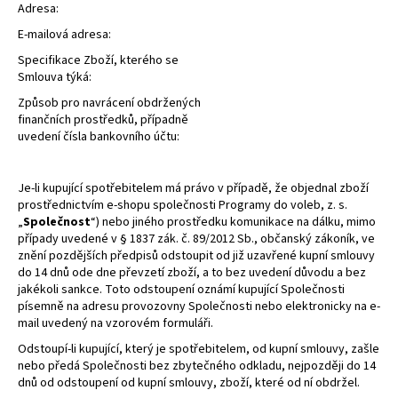
Adresa:
E-mailová adresa:
Specifikace Zboží, kterého se
Smlouva týká:
Způsob pro navrácení obdržených
finančních prostředků, případně
uvedení čísla bankovního účtu:
Je-li kupující spotřebitelem má právo v případě, že objednal zboží
prostřednictvím e-shopu společnosti Programy do voleb, z. s.
„
Společnost
“) nebo jiného prostředku komunikace na dálku, mimo
případy uvedené v § 1837 zák. č. 89/2012 Sb., občanský zákoník, ve
znění pozdějších předpisů odstoupit od již uzavřené kupní smlouvy
do 14 dnů ode dne převzetí zboží, a to bez uvedení důvodu a bez
jakékoli sankce. Toto odstoupení oznámí kupující Společnosti
písemně na adresu provozovny Společnosti nebo elektronicky na e-
mail uvedený na vzorovém formuláři.
Odstoupí-li kupující, který je spotřebitelem, od kupní smlouvy, zašle
nebo předá Společnosti bez zbytečného odkladu, nejpozději do 14
dnů od odstoupení od kupní smlouvy, zboží, které od ní obdržel.