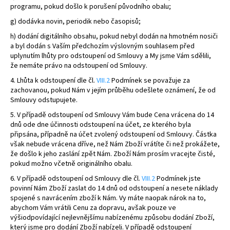
programu, pokud došlo k porušení původního obalu;
g) dodávka novin, periodik nebo časopisů;
h) dodání digitálního obsahu, pokud nebyl dodán na hmotném nosiči
a byl dodán s Vaším předchozím výslovným souhlasem před
uplynutím lhůty pro odstoupení od Smlouvy a My jsme Vám sdělili,
že nemáte právo na odstoupení od Smlouvy.
4. Lhůta k odstoupení dle čl.
VIII.2
Podmínek se považuje za
zachovanou, pokud Nám v jejím průběhu odešlete oznámení, že od
Smlouvy odstupujete.
5. V případě odstoupení od Smlouvy Vám bude Cena vrácena do 14
dnů ode dne účinnosti odstoupení na účet, ze kterého byla
připsána, případně na účet zvolený odstoupení od Smlouvy. Částka
však nebude vrácena dříve, než Nám Zboží vrátíte či než prokážete,
že došlo k jeho zaslání zpět Nám. Zboží Nám prosím vracejte čisté,
pokud možno včetně originálního obalu.
6. V případě odstoupení od Smlouvy dle čl.
VIII.2
Podmínek jste
povinní Nám Zboží zaslat do 14 dnů od odstoupení a nesete náklady
spojené s navrácením zboží k Nám. Vy máte naopak nárok na to,
abychom Vám vrátili Cenu za dopravu, avšak pouze ve
výši
odpovídající nejlevnějšímu nabízenému způsobu dodání Zboží,
který jsme pro dodání Zboží nabízeli. V případě odstoupení