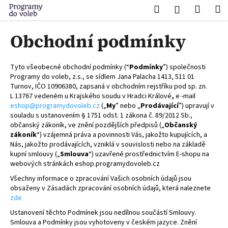
K
Přejít
Hledat
Nákup
M
Přihlášení
na
o
obsah
Zpět
Zpět
košík
š
Obchodní podmínky
í
C
k
o
Tyto všeobecné obchodní podmínky (“
Podmínky
”) společnosti
Programy do voleb, z.s., se sídlem Jana Palacha 1413, 511 01
p
Turnov, IČO 10906380, zapsaná v obchodním rejstříku pod sp. zn.
o
L
13767
vedeném u
Krajského soudu v Hradci Králové
,
e
-mail
t
eshop@programydovoleb.cz
(„
My
” nebo „
Prodávající
”) upravují v
souladu s ustanovením § 1751 odst. 1 zákona č. 89/2012 Sb.,
ř
občanský zákoník, ve znění pozdějších předpisů („
Občanský
e
zákoník
“) vzájemná práva a povinnosti Vás, jakožto kupujících, a
Nás, jakožto prodávajících, vzniklá v souvislosti nebo na základě
b
kupní smlouvy („
Smlouva
“) uzavřené prostřednictvím E-shopu na
u
webových stránkách eshop.programydovoleb.cz
j
Všechny informace o zpracování Vašich osobních údajů jsou
e
obsaženy v Zásadách zpracování osobních údajů, která naleznete
zde
t
e
Ustanovení těchto Podmínek jsou nedílnou součástí Smlouvy.
Smlouva a Podmínky jsou vyhotoveny v českém jazyce. Znění
n