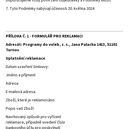
Doporučujeme vždy potvrzení Objednávky a Podmínky uložit.
7. Tyto Podmínky nabývají účinnosti 20. května 2024
PŘÍLOHA Č. 1 -
FORMULÁŘ PRO REKLAMACI
Adresát: Programy do voleb, z. s., Jana Palacha 1413, 51101
Turnov
Uplatnění reklamace
Datum uzavření Smlouvy:
Jméno a příjmení:
Adresa:
E-mailová adresa:
Zboží, které je reklamováno:
Popis vad Zboží:
Navrhovaný způsob pro vyřízení
reklamace, případně uvedení čísla
bankovního účtu pro poskytnutí