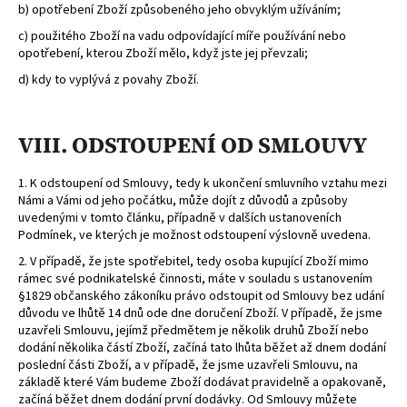
b) opotřebení Zboží způsobeného jeho obvyklým užíváním;
c) použitého Zboží na vadu odpovídající míře používání nebo
opotřebení, kterou Zboží mělo, když jste jej převzali;
d) kdy to vyplývá z povahy Zboží.
VIII. ODSTOUPENÍ OD SMLOUVY
1. K odstoupení od Smlouvy, tedy k ukončení smluvního vztahu mezi
Námi a Vámi od jeho počátku, může dojít z důvodů a způsoby
uvedenými v tomto článku, případně v dalších ustanoveních
Podmínek, ve kterých je možnost odstoupení výslovně uvedena.
2.
V případě, že jste spotřebitel, tedy osoba kupující Zboží mimo
rámec své podnikatelské činnosti, máte v souladu s ustanovením
§1829 občanského zákoníku právo odstoupit od Smlouvy bez udání
důvodu ve lhůtě 14 dnů ode dne doručení Zboží. V případě, že jsme
uzavřeli Smlouvu, jejímž předmětem je několik druhů Zboží nebo
dodání několika částí Zboží, začíná tato lhůta běžet až dnem dodání
poslední části Zboží, a v případě, že jsme uzavřeli Smlouvu, na
základě které Vám budeme Zboží dodávat pravidelně a opakovaně,
začíná běžet dnem dodání první dodávky. Od Smlouvy můžete