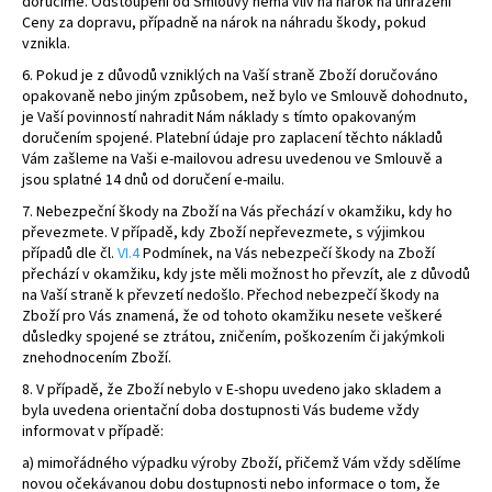
doručíme. Odstoupení od Smlouvy nemá vliv na nárok na uhrazení
Ceny za dopravu, případně na nárok na náhradu škody, pokud
vznikla.
6. Pokud je z důvodů vzniklých na Vaší straně Zboží doručováno
opakovaně nebo jiným způsobem, než bylo ve Smlouvě dohodnuto,
je Vaší povinností nahradit Nám náklady s tímto opakovaným
doručením spojené. Platební údaje pro zaplacení těchto nákladů
Vám zašleme na Vaši e-mailovou adresu uvedenou ve Smlouvě a
jsou splatné 14 dnů od doručení e-mailu.
7.
Nebezpeční škody na Zboží na Vás přechází v okamžiku, kdy ho
převezmete. V případě, kdy Zboží nepřevezmete, s výjimkou
případů dle čl.
VI.
4
Podmínek, na Vás nebezpečí škody na Zboží
přechází v okamžiku, kdy jste měli možnost ho převzít, ale z důvodů
na Vaší straně k převzetí nedošlo. Přechod nebezpečí škody na
Zboží pro Vás znamená, že od tohoto okamžiku nesete veškeré
důsledky spojené se ztrátou, zničením, poškozením či jakýmkoli
znehodnocením Zboží.
8. V případě, že Zboží nebylo v E-shopu uvedeno jako skladem a
byla uvedena orientační doba dostupnosti Vás budeme vždy
informovat v případě:
a) mimořádného výpadku výroby Zboží, přičemž Vám vždy sdělíme
novou očekávanou dobu dostupnosti nebo informace o tom, že