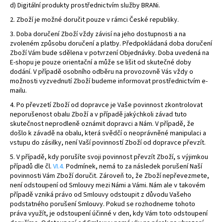
d) Digitální produkty prostřednictvím služby BRANi.
2. Zboží je možné doručit pouze v rámci České republiky.
3. Doba doručení Zboží vždy závisí na jeho dostupnosti a na
zvoleném způsobu doručení a platby. Předpokládaná doba doručení
Zboží Vám bude sdělena v potvrzení Objednávky. Doba uvedená na
E-shopu je pouze orientační a může se lišit od skutečné doby
dodání. V případě osobního odběru na provozovně Vás vždy o
možnosti vyzvednutí Zboží budeme informovat prostřednictvím e-
mailu.
4.
Po převzetí Zboží od dopravce je Vaše povinnost zkontrolovat
neporušenost obalu Zboží a v případě jakýchkoli závad tuto
skutečnost neprodleně oznámit dopravci a Nám. V případě, že
došlo k závadě na obalu, která svědčí o neoprávněné manipulaci a
vstupu do zásilky, není Vaší povinností Zboží od dopravce převzít.
5. V případě, kdy porušíte svoji povinnost převzít Zboží, s výjimkou
případů dle čl.
VI.
4.
Podmínek, nemá to za následek porušení Naší
povinnosti Vám Zboží doručit. Zároveň to, že Zboží nepřevezmete,
není odstoupení od Smlouvy mezi Námi a Vámi. Nám ale v takovém
případě vzniká právo od Smlouvy odstoupit z důvodu Vašeho
podstatného porušení Smlouvy. Pokud se rozhodneme tohoto
práva využít, je odstoupení účinné v den, kdy Vám toto odstoupení