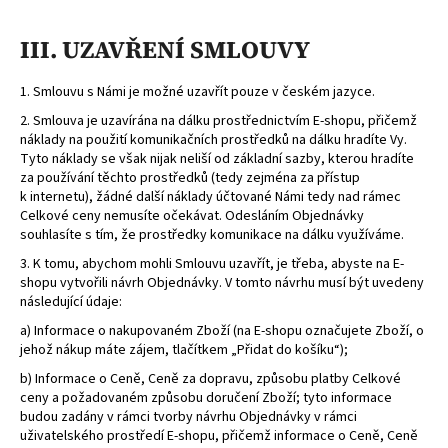
III. UZAVŘENÍ SMLOUVY
1. Smlouvu s Námi je možné uzavřít pouze v českém jazyce.
2. Smlouva je uzavírána na dálku prostřednictvím E-shopu, přičemž
náklady na použití komunikačních prostředků na dálku hradíte Vy.
Tyto náklady se však nijak neliší od základní sazby, kterou hradíte
za používání těchto prostředků (tedy zejména za přístup
k internetu), žádné další náklady účtované Námi tedy nad rámec
Celkové ceny nemusíte očekávat. Odesláním Objednávky
souhlasíte s tím, že prostředky komunikace na dálku využíváme.
3. K tomu, abychom mohli Smlouvu uzavřít, je třeba, abyste na E-
shopu vytvořili návrh Objednávky. V tomto návrhu musí být uvedeny
následující údaje:
a) Informace o nakupovaném Zboží (na E-shopu označujete Zboží, o
jehož nákup máte zájem, tlačítkem „Přidat do košíku“);
b) Informace o Ceně, Ceně za dopravu, způsobu platby Celkové
ceny a požadovaném způsobu doručení Zboží; tyto informace
budou zadány v rámci tvorby návrhu Objednávky v rámci
uživatelského prostředí E-shopu, přičemž informace o Ceně, Ceně