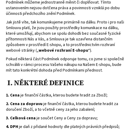
Podmínek můžeme jednostranně měnit či doplňovat. Tímto
a
ustanovením nejsou dotčena práva a povinnosti vzniklá po dobu
j
účinnosti předchozího znění Podmínek.
í
Jak jistě víte, tak komunikujeme primárně na dálku. Proto i pro naši
Smlouvu platí, že jsou použity prostředky komunikace na dálku,
t
které umožňují, abychom se spolu dohodli bez současné fyzické
?
přítomnosti Nás a Vás, a Smlouva je tak uzavřena distančním
způsobem v prostředí E-shopu, a to prostřednictvím rozhraní
webové stránky („
webové rozhraní E-shopu
“).
Pokud některá část Podmínek odporuje tomu, co jsme si společně
schválili v rámci procesu Vašeho nákupu na Našem E-shopu, bude
HLEDAT
mít tato konkrétní dohoda před Podmínkami přednost.
I. NĚKTERÉ DEFINICE
1. Cena
je finanční částka, kterou budete hradit za Zboží;
2. Cena za dopravu
je finanční částka, kterou budete hradit za
doručení Zboží, a to včetně ceny za jeho zabalení;
3. Celková cena
je součet Ceny a Ceny za dopravu;
4. DPH
je daň z přidané hodnoty dle platných právních předpisů;