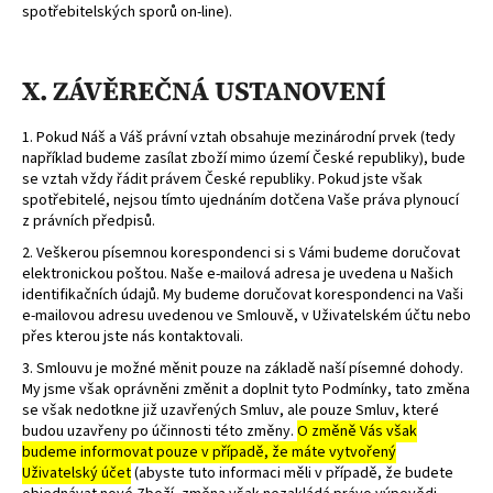
spotřebitelských sporů on-line).
X. ZÁVĚREČNÁ USTANOVENÍ
1. Pokud Náš a Váš právní vztah obsahuje mezinárodní prvek (tedy
například budeme zasílat zboží mimo území České republiky), bude
se vztah vždy řádit právem České republiky. Pokud jste však
spotřebitelé, nejsou tímto ujednáním dotčena Vaše práva plynoucí
z právních předpisů.
2. Veškerou písemnou korespondenci si s Vámi budeme doručovat
elektronickou poštou. Naše e-mailová adresa je uvedena u Našich
identifikačních údajů. My budeme doručovat korespondenci na Vaši
e-mailovou adresu uvedenou ve Smlouvě, v Uživatelském účtu nebo
přes kterou jste nás kontaktovali.
3. Smlouvu je možné měnit pouze na základě naší písemné dohody.
My jsme však oprávněni změnit a doplnit tyto Podmínky, tato změna
se však nedotkne již uzavřených Smluv, ale pouze Smluv, které
budou uzavřeny po účinnosti této změny.
O změně Vás však
budeme informovat pouze v případě, že máte vytvořený
Uživatelský účet
(abyste tuto informaci měli v případě, že budete