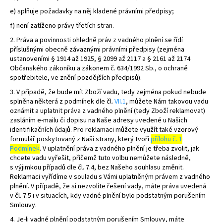
e) splňuje požadavky na něj kladené právními předpisy;
f) není zatíženo právy třetích stran.
2. Práva a povinnosti ohledně práv z vadného plnění se řídí
příslušnými obecně závaznými právními předpisy (zejména
ustanoveními § 1914 až 1925, § 2099 až 2117 a § 2161 až 2174
Občanského zákoníku a zákonem č. 634/1992 Sb., o ochraně
spotřebitele, ve znění pozdějších předpisů).
3. V případě, že bude mít Zboží vadu, tedy zejména pokud nebude
splněna některá z podmínek dle čl.
VII.1
, můžete Nám takovou vadu
oznámit a uplatnit práva z vadného plnění (tedy Zboží reklamovat)
zasláním e-mailu či dopisu na Naše adresy uvedené u Našich
identifikačních údajů. Pro reklamaci můžete využít také vzorový
formulář poskytovaný z Naší strany, který tvoří
přílohu č. 1
Podmínek
. V uplatnění práva z vadného plnění je třeba zvolit, jak
chcete vadu vyřešit, přičemž tuto volbu nemůžete následně,
s výjimkou případů dle čl. 7.4, bez Našeho souhlasu změnit.
Reklamaci vyřídíme v souladu s Vámi uplatněným právem z vadného
plnění. V případě, že si nezvolíte řešení vady, máte práva uvedená
v čl. 7.5 i v situacích, kdy vadné plnění bylo podstatným porušením
Smlouvy.
4. Je-li vadné plnění podstatným porušením Smlouvy, máte