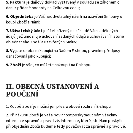
5. Faktura
je daňový doklad vystavený v souladu se zákonem o
dani z přidané hodnoty na Celkovou cenu;
6. Objednávka
je Váš neodvolatelný návrh na uzavření Smlouvy o
koupi Zboží s Námi;
7. Uživatelský účet
je účet zřízený na základě Vámi sdělených
údajů, jež umožňuje uchování zadaných údajů a uchovávání historie
objednaného Zboží a uzavřených Smluv;
8. Vy
jste osoba nakupující na Našem E-shopu, právními předpisy
označovaná jako kupující;
9. Zboží
je vše, co můžete nakoupit na E-shopu.
II. OBECNÁ USTANOVENÍ A
POUČENÍ
1. Koupě Zboží je možná jen přes webové rozhraní E-shopu.
2. Při nákupu Zboží je Vaše povinnost poskytnout Nám všechny
informace správně a pravdivě. Informace, které jste Nám poskytli
při objednání Zboží budeme tedy považovat za správné a pravdivé.